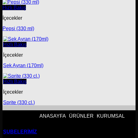
Hızlı Bakış
İçecekler
Pepsi (330 ml)
Hızlı Bakış
İçecekler
Sek Ayran (170ml)
Hızlı Bakış
İçecekler
Sprite (330 cl.)
ANASAYFA
ÜRÜNLER
KURUMSAL
BİZİ TAKİP ET
ŞUBELERİMİZ