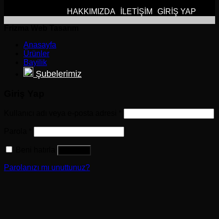
HAKKIMIZDA
İLETİŞİM
GİRİŞ YAP
Frizma Web Tasarım
Anasayfa
Ürünler
Bayilik
Şubelerimiz
Giriş Yap
Kullanıcı adı veya e-posta adresi
*
Parola
*
Beni hatırla
Giriş Yap
Parolanızı mı unuttunuz?