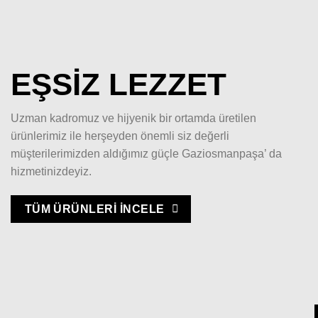
EŞSİZ LEZZET
Uzman kadromuz ve hijyenik bir ortamda üretilen
ürünlerimiz ile herşeyden önemli siz değerli
müşterilerimizden aldığımız güçle Gaziosmanpaşa’ da
hizmetinizdeyiz.
TÜM ÜRÜNLERİ İNCELE